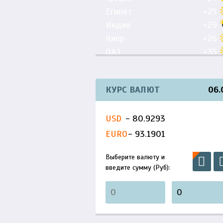
Египет
+25
Индия
+29
Кипр
+26
ОАЭ
+35
Португалия
+19
Таиланд
+30
КУРС ВАЛЮТ
06.
Тунис
+26
Турция
+18
USD
- 80.9293
Франция
+17
Черногория
+20
EURO
- 93.1901
Выберите валюту и
введите сумму (Руб):