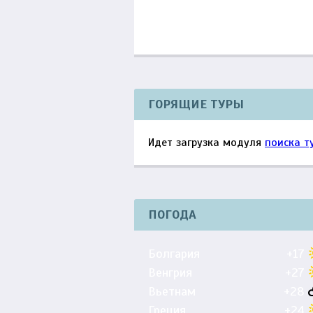
ГОРЯЩИЕ ТУРЫ
Идет загрузка модуля
поиска т
ПОГОДА
Болгария
+17
Венгрия
+27
Вьетнам
+28
Греция
+24