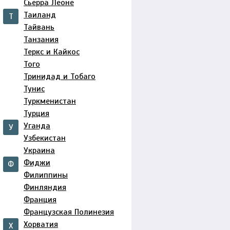
Сьерра Леоне
Таиланд
Т
Тайвань
Танзания
Теркс и Кайкос
Того
Тринидад и Тобаго
Тунис
Туркменистан
Турция
Уганда
У
Узбекистан
Украина
Фиджи
Ф
Филиппины
Финляндия
Франция
Французская Полинезия
Хорватия
Х