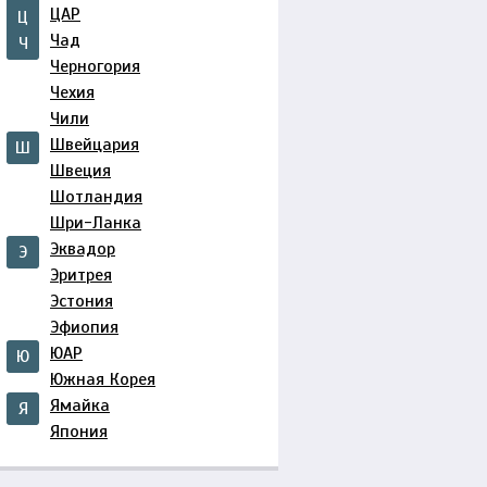
ЦАР
Ц
Чад
Ч
Черногория
Чехия
Чили
Швейцария
Ш
Швеция
Шотландия
Шри-Ланка
Эквадор
Э
Эритрея
Эстония
Эфиопия
ЮАР
Ю
Южная Корея
Ямайка
Я
Япония