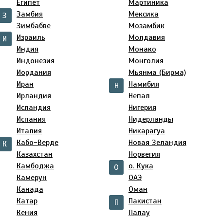
Египет
Мартиника
Замбия
Мексика
З
Зимбабве
Мозамбик
Израиль
Молдавия
И
Индия
Монако
Индонезия
Монголия
Иордания
Мьянма (Бирма)
Иран
Намибия
Н
Ирландия
Непал
Исландия
Нигерия
Испания
Нидерланды
Италия
Никарагуа
Кабо-Верде
Новая Зеландия
К
Казахстан
Норвегия
Камбоджа
о. Кука
О
Камерун
ОАЭ
Канада
Оман
Катар
Пакистан
П
Кения
Палау