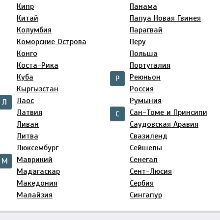
Кипр
Панама
Китай
Папуа Новая Гвинея
Колумбия
Парагвай
Коморские Острова
Перу
Конго
Польша
Коста-Рика
Португалия
Куба
Реюньон
Р
Кыргызcтан
Россия
Лаос
Румыния
Л
Латвия
Сан-Томе и Принсипи
С
Ливан
Саудовская Аравия
Литва
Свазиленд
Люксембург
Сейшелы
Маврикий
Сенегал
М
Мадагаскар
Сент-Люсия
Македония
Сербия
Малайзия
Сингапур