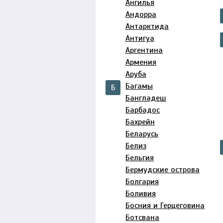
Ангилья
Андорра
Антарктида
Антигуа
Аргентина
Армения
Аруба
Багамы
Б
Бангладеш
Барбадос
Бахрейн
Беларусь
Белиз
Бельгия
Бермудские острова
Болгария
Боливия
Босния и Герцеговина
Ботсвана