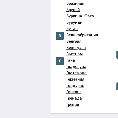
Бразилия
Бруней
Буркина-Фасо
Бурунди
Бутан
Великобритания
В
Венгрия
Венесуэла
Вьетнам
Гана
Г
Гваделупа
Гватемала
Германия
Гондурас
Гонконг
Гренада
Греция