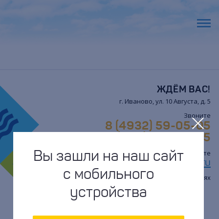
ЖДЁМ ВАС!
г. Иваново, ул. 10 Августа, д. 5
Звоните
8 (4932) 59-05-05
8 (962) 159-50-05
Вы зашли на наш сайт
Пишите
sletat37@mail.ru
с мобильного
Мы в соцсетях
устройства